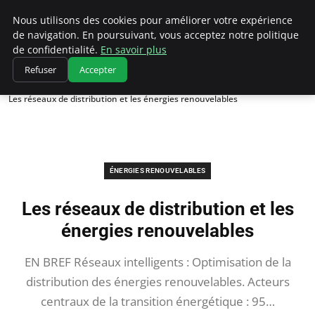
Climatedebtagents
Nous utilisons des cookies pour améliorer votre expérience
de navigation. En poursuivant, vous acceptez notre politique
de confidentialité.
En savoir plus
Refuser
Accepter
Accueil
Énergies Renouvelables
Les réseaux de distribution et les énergies renouvelables
ÉNERGIES RENOUVELABLES
Les réseaux de distribution et les
énergies renouvelables
EN BREF Réseaux intelligents : Optimisation de la
distribution des énergies renouvelables. Acteurs
centraux de la transition énergétique : 95…