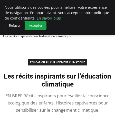
Climatedebtagents
Nous utilisons des cookies pour améliorer votre expérience
de navigation. En poursuivant, vous acceptez notre politique
de confidentialité.
En savoir plus
Refuser
Accepter
Accueil
Éducation au changement climatique
Les récits inspirants sur l’éducation climatique
ÉDUCATION AU CHANGEMENT CLIMATIQUE
Les récits inspirants sur l’éducation
climatique
EN BREF Récits inspirants pour éveiller la conscience
écologique des enfants. Histoires captivantes pour
sensibiliser sur le changement climatique.