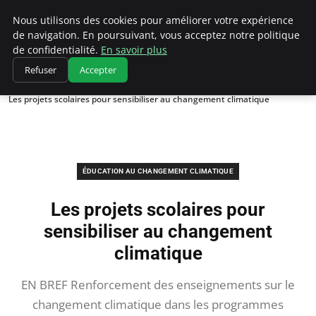
Climatedebtagents
Nous utilisons des cookies pour améliorer votre expérience
de navigation. En poursuivant, vous acceptez notre politique
de confidentialité.
En savoir plus
Refuser
Accepter
Accueil
Éducation au changement climatique
Les projets scolaires pour sensibiliser au changement climatique
ÉDUCATION AU CHANGEMENT CLIMATIQUE
Les projets scolaires pour
sensibiliser au changement
climatique
EN BREF Renforcement des enseignements sur le
changement climatique dans les programmes