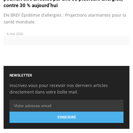
contre 30 % aujourd’hui
EN BREF Épidémie d’allergies : Projections alarmantes pour la
santé mondiale.
6 mai 2026
NEWSLETTER
Inscrivez-vous pour recevoir nos derniers articles
directement dans votre boîte mail.
S'INSCRIRE