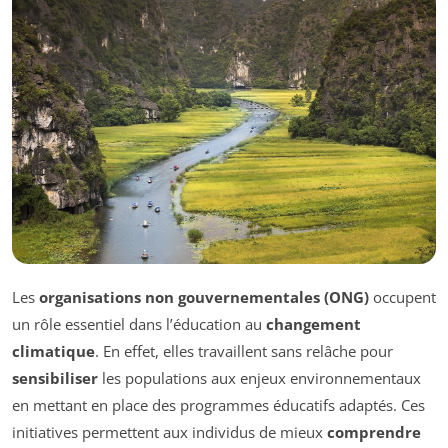
Les
organisations non gouvernementales (ONG)
occupent
un rôle essentiel dans l’éducation au
changement
climatique
. En effet, elles travaillent sans relâche pour
sensibiliser
les populations aux enjeux environnementaux
en mettant en place des programmes éducatifs adaptés. Ces
initiatives permettent aux individus de mieux
comprendre