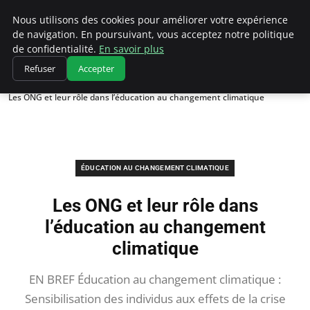
Climatedebtagents
Nous utilisons des cookies pour améliorer votre expérience
de navigation. En poursuivant, vous acceptez notre politique
de confidentialité.
En savoir plus
Refuser
Accepter
Accueil
Éducation au changement climatique
Les ONG et leur rôle dans l’éducation au changement climatique
ÉDUCATION AU CHANGEMENT CLIMATIQUE
Les ONG et leur rôle dans
l’éducation au changement
climatique
EN BREF Éducation au changement climatique :
Sensibilisation des individus aux effets de la crise