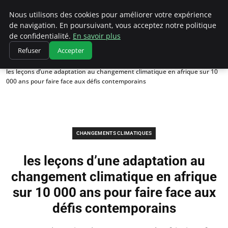
Climatedebtagents
Nous utilisons des cookies pour améliorer votre expérience
de navigation. En poursuivant, vous acceptez notre politique
de confidentialité.
En savoir plus
Refuser
Accepter
Accueil
Changements climatiques
les leçons d’une adaptation au changement climatique en afrique sur 10
000 ans pour faire face aux défis contemporains
CHANGEMENTS CLIMATIQUES
les leçons d’une adaptation au
changement climatique en afrique
sur 10 000 ans pour faire face aux
défis contemporains