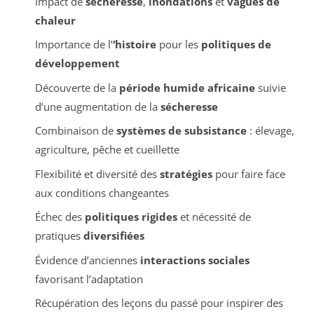
Impact de
sécheresse
,
inondations
et
vagues de
chaleur
Importance de l’
‘histoire
pour les
politiques de
développement
Découverte de la
période humide africaine
suivie
d’une augmentation de la
sécheresse
Combinaison de
systèmes de subsistance
: élevage,
agriculture, pêche et cueillette
Flexibilité et diversité des
stratégies
pour faire face
aux conditions changeantes
Échec des
politiques rigides
et nécessité de
pratiques
diversifiées
Évidence d’anciennes
interactions sociales
favorisant l’adaptation
Récupération des leçons du passé pour inspirer des