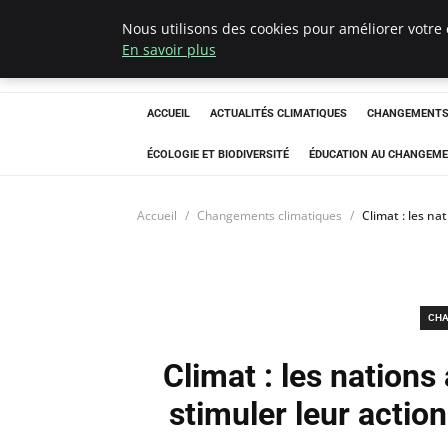
Nous utilisons des cookies pour améliorer votre 
Climatedebtagen
En savoir plus
ACCUEIL
ACTUALITÉS CLIMATIQUES
CHANGEMENTS 
ÉCOLOGIE ET BIODIVERSITÉ
ÉDUCATION AU CHANGEME
Accueil
Changements climatiques
Climat : les na
CHA
Climat : les nations
stimuler leur actio