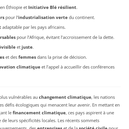
en Éthiopie et
Initiative Blé résilient
.
rs
pour l’
industrialisation verte
du continent.
t
adaptable par les pays africains.
rsables
pour l’Afrique, évitant l’accroissement de la dette.
évisible
et
juste
.
es
et des
femmes
dans la prise de décision.
novation climatique
et l’appel à accueillir des conférences
 plus vulnérables au
changement climatique
, les nations
 les défis écologiques qui menacent leur avenir. En mettant en
çant le
financement climatique
, ces pays aspirent à une
de leurs spécificités locales. Les récents sommets
gouvernements, des
entreprises
et de la
société civile
pour