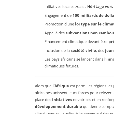
Initiatives locales zoals :
Héritage vert
Engagement de
100 milliards de dolla
Promotion d’une
loi type sur le clima
Appel à des
subventions non rembou
Financement climatique devant être
pr
Inclusion de la
société civile
, des
jeun
Les pays africains se lancent dans
l’in
climatiques futures.
Alors que
l’Afrique
est parmi les régions les
africaines unissent leurs forces pour relever
place des
initiatives
novatrices et en renfor
développement durable
qui tienne compte 
climatiques ont souligné l’engagement des 