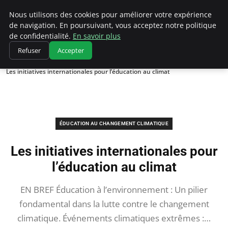
Climatedebtagents
Nous utilisons des cookies pour améliorer votre expérience
de navigation. En poursuivant, vous acceptez notre politique
de confidentialité.
En savoir plus
Refuser
Accepter
Accueil
Éducation au changement climatique
Les initiatives internationales pour l’éducation au climat
ÉDUCATION AU CHANGEMENT CLIMATIQUE
Les initiatives internationales pour
l’éducation au climat
EN BREF Éducation à l’environnement : Un pilier
fondamental dans la lutte contre le changement
climatique. Événements climatiques extrêmes :…