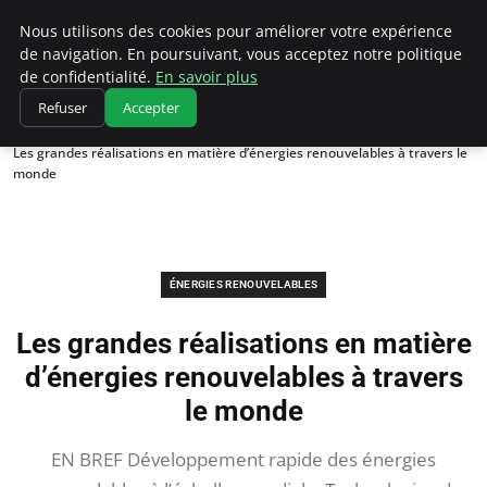
Climatedebtagents
Nous utilisons des cookies pour améliorer votre expérience
de navigation. En poursuivant, vous acceptez notre politique
de confidentialité.
En savoir plus
Refuser
Accepter
Accueil
Énergies Renouvelables
Les grandes réalisations en matière d’énergies renouvelables à travers le
monde
ÉNERGIES RENOUVELABLES
Les grandes réalisations en matière
d’énergies renouvelables à travers
le monde
EN BREF Développement rapide des énergies