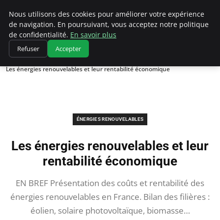
Climatedebtagents
Nous utilisons des cookies pour améliorer votre expérience
de navigation. En poursuivant, vous acceptez notre politique
de confidentialité.
En savoir plus
Refuser
Accepter
Accueil
Énergies Renouvelables
Les énergies renouvelables et leur rentabilité économique
ÉNERGIES RENOUVELABLES
Les énergies renouvelables et leur
rentabilité économique
EN BREF Présentation des coûts et rentabilité des
énergies renouvelables en France. Bilan des filières :
éolien, solaire photovoltaïque, biomasse…