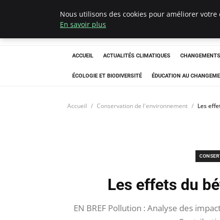
Nous utilisons des cookies pour améliorer votre 
Climatedebtagen
En savoir plus
ACCUEIL
ACTUALITÉS CLIMATIQUES
CHANGEMENTS 
ÉCOLOGIE ET BIODIVERSITÉ
ÉDUCATION AU CHANGEME
Accueil
Conservation de l'environnement
Les eff
CONSER
Les effets du b
EN BREF Pollution : Analyse des impac