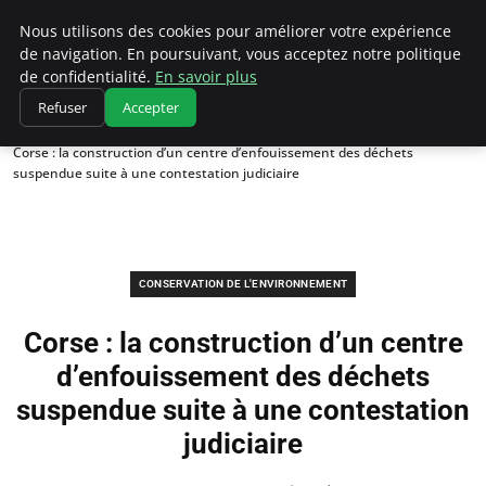
Climatedebtagents
Nous utilisons des cookies pour améliorer votre expérience
de navigation. En poursuivant, vous acceptez notre politique
de confidentialité.
En savoir plus
Refuser
Accepter
Accueil
Conservation de l'environnement
Corse : la construction d’un centre d’enfouissement des déchets
suspendue suite à une contestation judiciaire
CONSERVATION DE L'ENVIRONNEMENT
Corse : la construction d’un centre
d’enfouissement des déchets
suspendue suite à une contestation
judiciaire