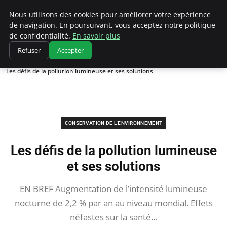
Climatedebtagents
Nous utilisons des cookies pour améliorer votre expérience
de navigation. En poursuivant, vous acceptez notre politique
de confidentialité.
En savoir plus
Refuser
Accepter
Accueil
Conservation de l'environnement
Les défis de la pollution lumineuse et ses solutions
CONSERVATION DE L'ENVIRONNEMENT
Les défis de la pollution lumineuse
et ses solutions
EN BREF Augmentation de l’intensité lumineuse
nocturne de 2,2 % par an au niveau mondial. Effets
néfastes sur la santé…