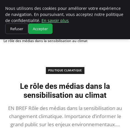
Climatedebtagents
Nous utilisons des cookies pour améliorer votre expérience
de navigation. En poursuivant, vous acceptez notre politique
de confidentialité.
En savoir plus
Refuser
Accepter
Accueil
Politique climatique
Le rôle des médias dans la sensibilisation au climat
POLITIQUE CLIMATIQUE
Le rôle des médias dans la
sensibilisation au climat
EN BREF Rôle des médias dans la sensibilisation au
changement climatique. Importance d’informer le
grand public sur les enjeux environnementaux.…