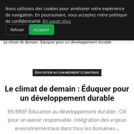
Climatedebtagents
Nous utilisons des cookies pour améliorer votre expérience
de navigation. En poursuivant, vous acceptez notre politique
de confidentialité.
En savoir plus
Refuser
Accepter
Accueil
Éducation au changement climatique
Le climat de demain : Éduquer pour un développement durable
ÉDUCATION AU CHANGEMENT CLIMATIQUE
Le climat de demain : Éduquer pour
un développement durable
EN BREF Éducation au développement durable : Clé
pour un avenir responsable. Intégration des enjeux
environnementaux dans tous les domaines…