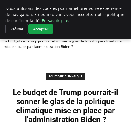
Climatedebtagents
Nous utilisons des cookies pour améliorer votre expérience
de navigation. En poursuivant, vous acceptez notre politique
de confidentialité.
En savoir plus
Refuser
Accepter
Accueil
Politique climatique
Le budget de Trump pourrait-il sonner le glas de la politique climatique
mise en place par l’administration Biden ?
POLITIQUE CLIMATIQUE
Le budget de Trump pourrait-il
sonner le glas de la politique
climatique mise en place par
l’administration Biden ?