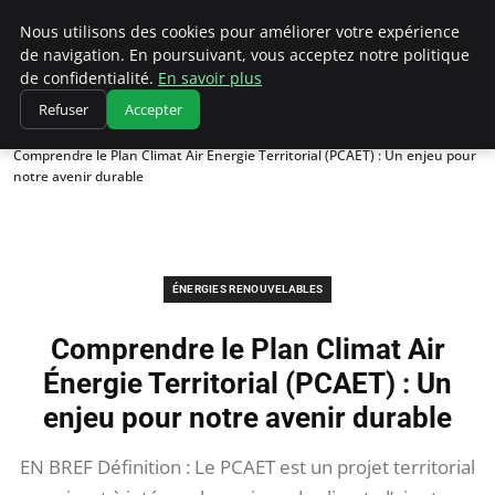
Climatedebtagents
Nous utilisons des cookies pour améliorer votre expérience
de navigation. En poursuivant, vous acceptez notre politique
de confidentialité.
En savoir plus
Refuser
Accepter
Accueil
Énergies Renouvelables
Comprendre le Plan Climat Air Énergie Territorial (PCAET) : Un enjeu pour
notre avenir durable
ÉNERGIES RENOUVELABLES
Comprendre le Plan Climat Air
Énergie Territorial (PCAET) : Un
enjeu pour notre avenir durable
EN BREF Définition : Le PCAET est un projet territorial