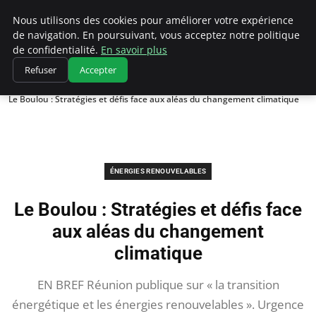
Climatedebtagents
Nous utilisons des cookies pour améliorer votre expérience
de navigation. En poursuivant, vous acceptez notre politique
de confidentialité.
En savoir plus
Refuser
Accepter
Accueil
Énergies Renouvelables
Le Boulou : Stratégies et défis face aux aléas du changement climatique
ÉNERGIES RENOUVELABLES
Le Boulou : Stratégies et défis face
aux aléas du changement
climatique
EN BREF Réunion publique sur « la transition
énergétique et les énergies renouvelables ». Urgence