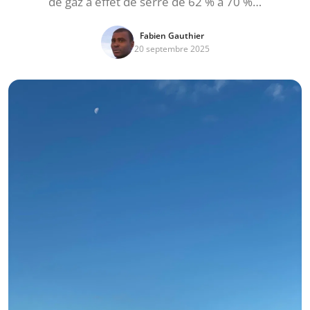
de gaz à effet de serre de 62 % à 70 %…
Fabien Gauthier
20 septembre 2025