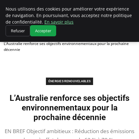
Climatedebtagents
Nous utilisons des cookies pour améliorer votre expérience
de navigation. En poursuivant, vous acceptez notre politique
de confidentialité.
En savoir plus
Refuser
Accepter
Accueil
Énergies Renouvelables
L’Australie renforce ses objectifs environnementaux pour la prochaine
décennie
ÉNERGIES RENOUVELABLES
L’Australie renforce ses objectifs
environnementaux pour la
prochaine décennie
EN BREF Objectif ambitieux : Réduction des émissions