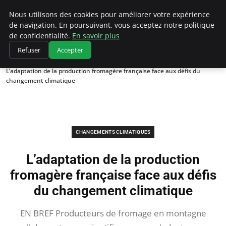
Climatedebtagents
Nous utilisons des cookies pour améliorer votre expérience
de navigation. En poursuivant, vous acceptez notre politique
de confidentialité.
En savoir plus
Refuser
Accepter
Accueil
Changements climatiques
L’adaptation de la production fromagère française face aux défis du
changement climatique
CHANGEMENTS CLIMATIQUES
L’adaptation de la production
fromagère française face aux défis
du changement climatique
EN BREF Producteurs de fromage en montagne