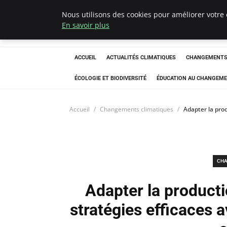
Nous utilisons des cookies pour améliorer votre 
Climatedebtagen
En savoir plus
ACCUEIL
ACTUALITÉS CLIMATIQUES
CHANGEMENTS 
ÉCOLOGIE ET BIODIVERSITÉ
ÉDUCATION AU CHANGEME
Accueil
Changements climatiques
Adapter la prod
CHA
Adapter la producti
stratégies efficaces 