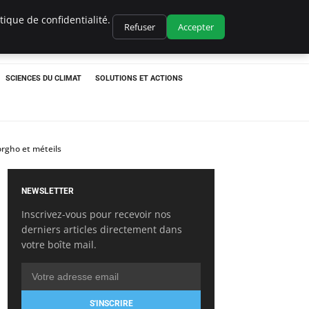
ique de confidentialité.
Refuser
Accepter
SCIENCES DU CLIMAT
SOLUTIONS ET ACTIONS
orgho et méteils
NEWSLETTER
Inscrivez-vous pour recevoir nos
derniers articles directement dans
votre boîte mail.
S'INSCRIRE