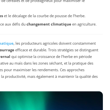
 de céréales et de protéagineux pour maximiser le
es
et le décalage de la courbe de pousse de l’herbe.
ace aux défis du
changement climatique
en agriculture.
matique
, les producteurs agricoles doivent constamment
fourrage
efficace et durable. Trois stratégies se distinguent
vernal
qui optimise la croissance de l’herbe en période
ive au maïs dans les zones séchant, et la pratique des
es pour maximiser les rendements. Ces approches
la productivité, mais également à maintenir la qualité des