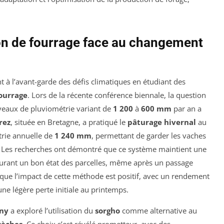
on de fourrage face au changement
t à l’avant-garde des défis climatiques en étudiant des
ourrage
. Lors de la récente conférence biennale, la question
iveaux de pluviométrie variant de
1 200
à
600 mm
par an a
rez
, située en Bretagne, a pratiqué le
pâturage hivernal
au
trie annuelle de
1 240 mm
, permettant de garder les vaches
n. Les recherches ont démontré que ce système maintient une
urant un bon état des parcelles, même après un passage
que l’impact de cette méthode est positif, avec un rendement
ne légère perte initiale au printemps.
gny
a exploré l’utilisation du
sorgho
comme alternative au
sèches
. Ce choix s’est révélé prometteur, avec des