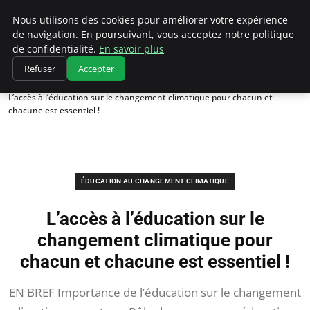
Climatedebtagents
Nous utilisons des cookies pour améliorer votre expérience
de navigation. En poursuivant, vous acceptez notre politique
de confidentialité.
En savoir plus
Refuser
Accepter
Accueil
Éducation au changement climatique
L’accès à l’éducation sur le changement climatique pour chacun et
chacune est essentiel !
ÉDUCATION AU CHANGEMENT CLIMATIQUE
L’accès à l’éducation sur le
changement climatique pour
chacun et chacune est essentiel !
EN BREF Importance de l’éducation sur le changement