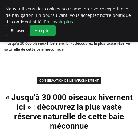
Climatedebtagents
Nous utilisons des cookies pour améliorer votre expérience
de navigation. En poursuivant, vous acceptez notre politique
de confidentialité.
En savoir plus
Refuser
Accepter
Accueil
Conservation de l'environnement
« Jusqu’à 30 000 oiseaux hivernent ici » : découvrez la plus vaste réserve
naturelle de cette baie méconnue
CONSERVATION DE L'ENVIRONNEMENT
« Jusqu’à 30 000 oiseaux hivernent
ici » : découvrez la plus vaste
réserve naturelle de cette baie
méconnue