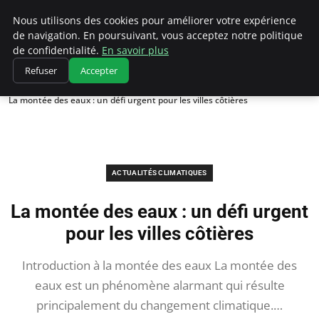
Climatedebtagents
Nous utilisons des cookies pour améliorer votre expérience
de navigation. En poursuivant, vous acceptez notre politique
de confidentialité.
En savoir plus
Refuser
Accepter
Accueil
Actualités Climatiques
La montée des eaux : un défi urgent pour les villes côtières
ACTUALITÉS CLIMATIQUES
La montée des eaux : un défi urgent
pour les villes côtières
Introduction à la montée des eaux La montée des
eaux est un phénomène alarmant qui résulte
principalement du changement climatique.…