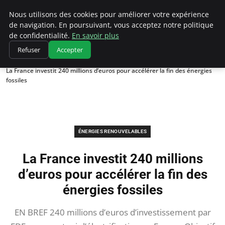
Climatedebtagents
Nous utilisons des cookies pour améliorer votre expérience
de navigation. En poursuivant, vous acceptez notre politique
de confidentialité.
En savoir plus
Refuser
Accepter
Accueil
Énergies Renouvelables
La France investit 240 millions d’euros pour accélérer la fin des énergies
fossiles
ÉNERGIES RENOUVELABLES
La France investit 240 millions
d’euros pour accélérer la fin des
énergies fossiles
EN BREF 240 millions d’euros d’investissement par