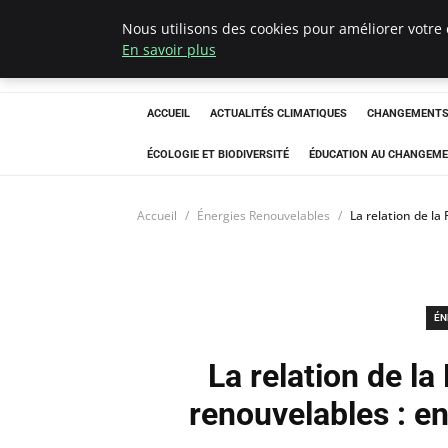
Nous utilisons des cookies pour améliorer votre 
Climatedebtagen
En savoir plus
ACCUEIL
ACTUALITÉS CLIMATIQUES
CHANGEMENTS 
ÉCOLOGIE ET BIODIVERSITÉ
ÉDUCATION AU CHANGEME
Accueil
Énergies Renouvelables
La relation de la
ÉN
La relation de la
renouvelables : e