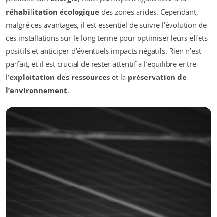
réhabilitation écologique
des zones arides. Cependant,
malgré ces avantages, il est essentiel de suivre l’évolution de
ces installations sur le long terme pour optimiser leurs effets
positifs et anticiper d’éventuels impacts négatifs. Rien n’est
parfait, et il est crucial de rester attentif à l’équilibre entre
l’
exploitation des ressources
et la
préservation de
l’environnement
.