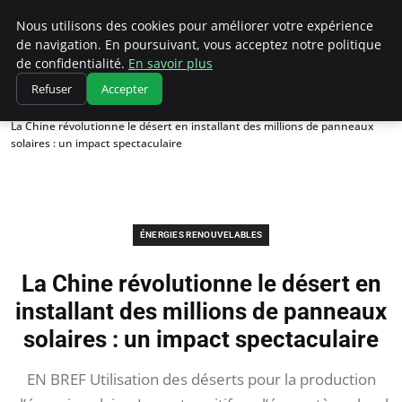
Climatedebtagents
Nous utilisons des cookies pour améliorer votre expérience
de navigation. En poursuivant, vous acceptez notre politique
de confidentialité.
En savoir plus
Refuser
Accepter
Accueil
Énergies Renouvelables
La Chine révolutionne le désert en installant des millions de panneaux
solaires : un impact spectaculaire
ÉNERGIES RENOUVELABLES
La Chine révolutionne le désert en
installant des millions de panneaux
solaires : un impact spectaculaire
EN BREF Utilisation des déserts pour la production