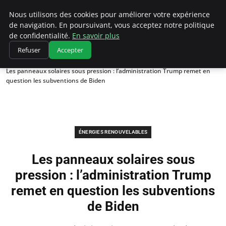
Climatedebtagents
Nous utilisons des cookies pour améliorer votre expérience
de navigation. En poursuivant, vous acceptez notre politique
de confidentialité.
En savoir plus
Refuser
Accepter
Accueil
Énergies Renouvelables
Les panneaux solaires sous pression : l’administration Trump remet en
question les subventions de Biden
ÉNERGIES RENOUVELABLES
Les panneaux solaires sous
pression : l’administration Trump
remet en question les subventions
de Biden