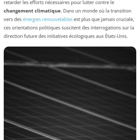
retarder les efforts nécessaires pour lutter contre le
changement climatique
. Dans un monde où la transition
vers des
énergies renouvelables
est plus que jamais cruciale,
ces orientations politiques suscitent des interrogations sur la
direction future des initiatives écologiques aux États-Unis.