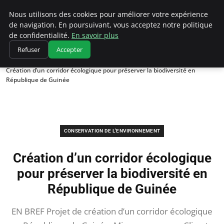
Climatedebtagents
Nous utilisons des cookies pour améliorer votre expérience
de navigation. En poursuivant, vous acceptez notre politique
de confidentialité.
En savoir plus
Refuser
Accepter
Accueil
Conservation de l'environnement
Création d’un corridor écologique pour préserver la biodiversité en
République de Guinée
CONSERVATION DE L'ENVIRONNEMENT
Création d’un corridor écologique
pour préserver la biodiversité en
République de Guinée
EN BREF Projet de création d’un corridor écologique