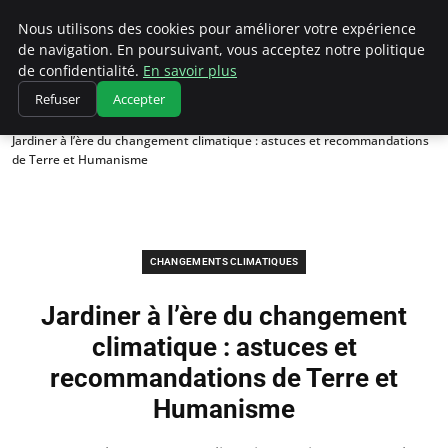
Climatedebtagents
Nous utilisons des cookies pour améliorer votre expérience
de navigation. En poursuivant, vous acceptez notre politique
de confidentialité.
En savoir plus
Refuser
Accepter
Accueil
Changements climatiques
Jardiner à l’ère du changement climatique : astuces et recommandations
de Terre et Humanisme
CHANGEMENTS CLIMATIQUES
Jardiner à l’ère du changement
climatique : astuces et
recommandations de Terre et
Humanisme