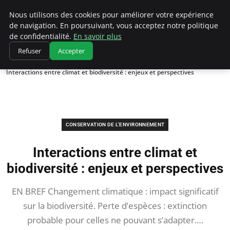
Climatedebtagents
Nous utilisons des cookies pour améliorer votre expérience
de navigation. En poursuivant, vous acceptez notre politique
de confidentialité.
En savoir plus
Refuser
Accepter
Accueil
Conservation de l'environnement
Interactions entre climat et biodiversité : enjeux et perspectives
CONSERVATION DE L'ENVIRONNEMENT
Interactions entre climat et
biodiversité : enjeux et perspectives
EN BREF Changement climatique : impact significatif
sur la biodiversité. Perte d’espèces : extinction
probable pour celles ne pouvant s’adapter.…