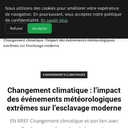
Climatedebtagents
Nous utilisons des cookies pour améliorer votre expérience
de navigation. En poursuivant, vous acceptez notre politique
de confidentialité.
En savoir plus
Refuser
Accepter
Accueil
Changements climatiques
Changement climatique : l’impact des événements météorologiques
extrêmes sur l’esclavage moderne
CHANGEMENTS CLIMATIQUES
Changement climatique : l’impact
des événements météorologiques
extrêmes sur l’esclavage moderne
EN BREF Changement climatique et son lien avec