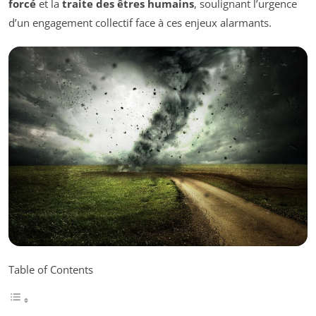
forcé
et la
traite des êtres humains
, soulignant l’urgence
d’un engagement collectif face à ces enjeux alarmants.
Table of Contents