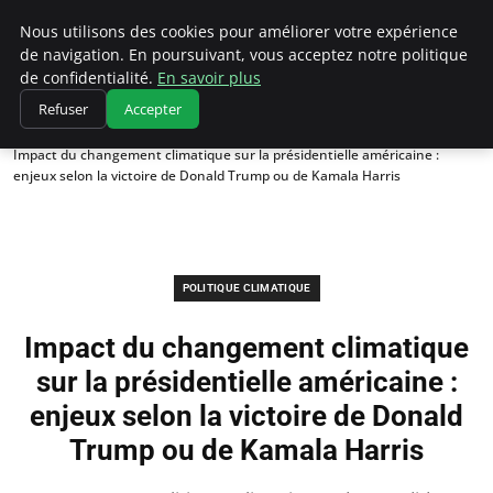
Climatedebtagents
Nous utilisons des cookies pour améliorer votre expérience
de navigation. En poursuivant, vous acceptez notre politique
de confidentialité.
En savoir plus
Refuser
Accepter
Accueil
Politique climatique
Impact du changement climatique sur la présidentielle américaine :
enjeux selon la victoire de Donald Trump ou de Kamala Harris
POLITIQUE CLIMATIQUE
Impact du changement climatique
sur la présidentielle américaine :
enjeux selon la victoire de Donald
Trump ou de Kamala Harris