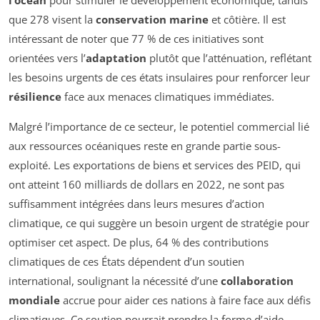
l’océan
pour stimuler le développement économique, tandis
que 278 visent la
conservation marine
et côtière. Il est
intéressant de noter que 77 % de ces initiatives sont
orientées vers l’
adaptation
plutôt que l’atténuation, reflétant
les besoins urgents de ces états insulaires pour renforcer leur
résilience
face aux menaces climatiques immédiates.
Malgré l’importance de ce secteur, le potentiel commercial lié
aux ressources océaniques reste en grande partie sous-
exploité. Les exportations de biens et services des PEID, qui
ont atteint 160 milliards de dollars en 2022, ne sont pas
suffisamment intégrées dans leurs mesures d’action
climatique, ce qui suggère un besoin urgent de stratégie pour
optimiser cet aspect. De plus, 64 % des contributions
climatiques de ces États dépendent d’un soutien
international, soulignant la nécessité d’une
collaboration
mondiale
accrue pour aider ces nations à faire face aux défis
climatiques. Ce soutien pourrait prendre la forme d’aide