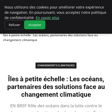
Climatedebtagents
Nous utilisons des cookies pour améliorer votre expérience
de navigation. En poursuivant, vous acceptez notre politique
de confidentialité.
En savoir plus
Refuser
Accepter
Accueil
Changements climatiques
Îles à petite échelle : Les océans, partenaires des solutions face au
changement climatique
CHANGEMENTS CLIMATIQUES
Îles à petite échelle : Les océans,
partenaires des solutions face au
changement climatique
EN BREF Rôle des océans dans la lutte contre le