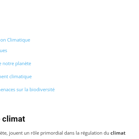
tion Climatique
ques
e notre planète
ment climatique
enaces sur la biodiversité
 climat
nète, jouent un rôle primordial dans la régulation du
climat