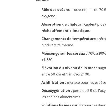
Rôle des océans
: couvent plus de 70% 
oxygène.
Absorption de chaleur
: captent plus 
réchauffement climatique
.
Changements de température
: réch
biodiversité marine.
Mensonge sur les coraux
: 70% à 90% 
+1,5°C.
Élévation du niveau de la mer
: augm
entre 50 cm et 1 m d’ici 2100.
Acidification
: menace pour les espèce
Désoxygénation
: perte de 2% de l’ox
les chaînes alimentaires.
Solutions basées sur l’océan
: restaur