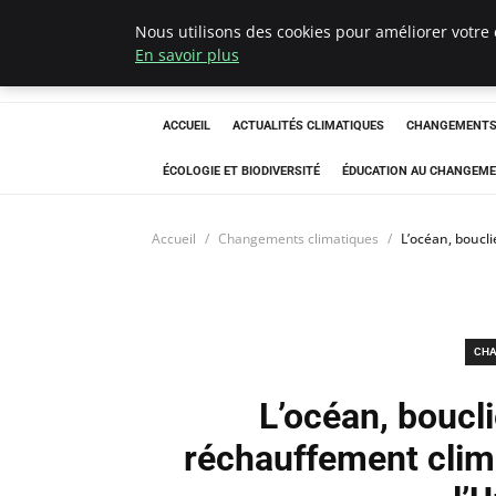
Nous utilisons des cookies pour améliorer votre 
Climatedebtagen
En savoir plus
ACCUEIL
ACTUALITÉS CLIMATIQUES
CHANGEMENTS 
ÉCOLOGIE ET BIODIVERSITÉ
ÉDUCATION AU CHANGEME
Accueil
Changements climatiques
L’océan, boucli
CHA
L’océan, boucl
réchauffement clima