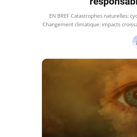
responsabi
EN BREF Catastrophes naturelles: cy
Changement climatique: impacts croissant