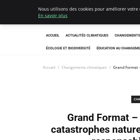
Nous utilisons des cookies pour améliorer votre 
Climatedebtagen
En savoir plus
ACCUEIL
ACTUALITÉS CLIMATIQUES
CHANGEMENTS 
ÉCOLOGIE ET BIODIVERSITÉ
ÉDUCATION AU CHANGEME
Accueil
Changements climatiques
Grand Format – 
CHA
Grand Format – L
catastrophes naturel