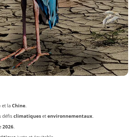
e
et la
Chine
.
s défis
climatiques
et
environnementaux
.
e
2026
.