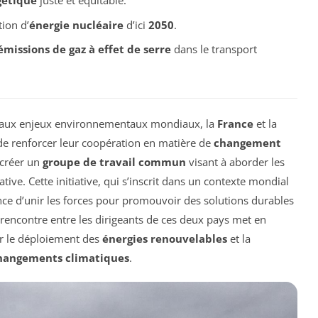
gétique
juste et équitable.
tion d’
énergie nucléaire
d’ici
2050
.
émissions de gaz à effet de serre
dans le transport
ace aux enjeux environnementaux mondiaux, la
France
et la
e renforcer leur coopération en matière de
changement
 créer un
groupe de travail commun
visant à aborder les
ve. Cette initiative, qui s’inscrit dans un contexte mondial
nce d’unir les forces pour promouvoir des solutions durables
 rencontre entre les dirigeants de ces deux pays met en
r le déploiement des
énergies renouvelables
et la
hangements climatiques
.