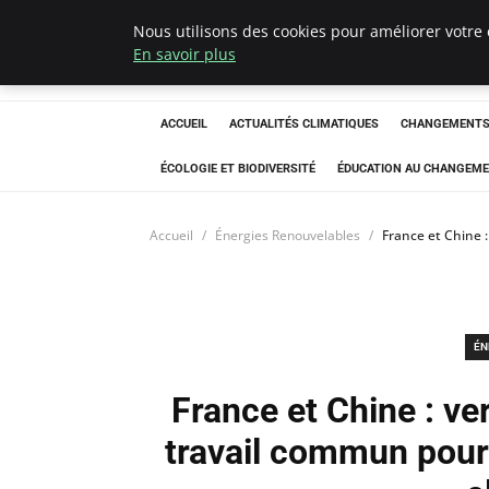
Nous utilisons des cookies pour améliorer votre 
Climatedebtagen
En savoir plus
ACCUEIL
ACTUALITÉS CLIMATIQUES
CHANGEMENTS 
ÉCOLOGIE ET BIODIVERSITÉ
ÉDUCATION AU CHANGEME
Accueil
Énergies Renouvelables
France et Chine 
ÉN
France et Chine : ve
travail commun pour