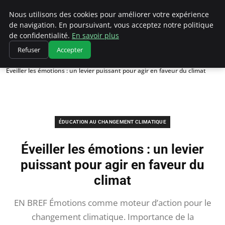
Climatedebtagents
Nous utilisons des cookies pour améliorer votre expérience
de navigation. En poursuivant, vous acceptez notre politique
de confidentialité.
En savoir plus
Refuser
Accepter
Accueil
Éducation au changement climatique
Éveiller les émotions : un levier puissant pour agir en faveur du climat
ÉDUCATION AU CHANGEMENT CLIMATIQUE
Éveiller les émotions : un levier
puissant pour agir en faveur du
climat
EN BREF Émotions comme moteur d’action pour le
changement climatique. Importance de la