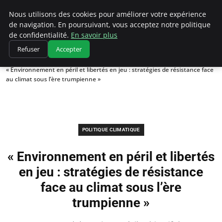
Climatedebtagents
Nous utilisons des cookies pour améliorer votre expérience
de navigation. En poursuivant, vous acceptez notre politique
de confidentialité.
En savoir plus
Refuser
Accepter
Accueil
Politique climatique
« Environnement en péril et libertés en jeu : stratégies de résistance face
au climat sous l’ère trumpienne »
POLITIQUE CLIMATIQUE
« Environnement en péril et libertés
en jeu : stratégies de résistance
face au climat sous l’ère
trumpienne »