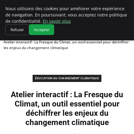
Climatedebtagents
Nous utilisons des cookies pour améliorer votre expérience
de navigation. En poursuivant, vous acceptez notre politique
de confidentialité.
En savoir plus
Refuser
Accepter
Accueil
Éducation au changement climatique
Atelier interactif : La Fresque du Climat, un outil essentiel pour déchiffrer
les enjeux du changement climatique
ÉDUCATION AU CHANGEMENT CLIMATIQUE
Atelier interactif : La Fresque du
Climat, un outil essentiel pour
déchiffrer les enjeux du
changement climatique