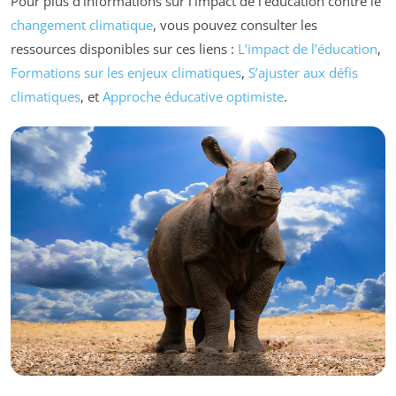
Pour plus d’informations sur l’impact de l’éducation contre le
changement climatique
, vous pouvez consulter les
ressources disponibles sur ces liens :
L’impact de l’éducation
,
Formations sur les enjeux climatiques
,
S’ajuster aux défis
climatiques
, et
Approche éducative optimiste
.