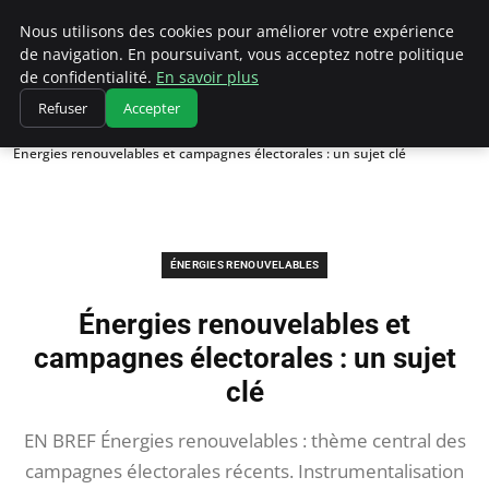
Climatedebtagents
Nous utilisons des cookies pour améliorer votre expérience
de navigation. En poursuivant, vous acceptez notre politique
de confidentialité.
En savoir plus
Refuser
Accepter
Accueil
Énergies Renouvelables
Énergies renouvelables et campagnes électorales : un sujet clé
ÉNERGIES RENOUVELABLES
Énergies renouvelables et
campagnes électorales : un sujet
clé
EN BREF Énergies renouvelables : thème central des
campagnes électorales récents. Instrumentalisation