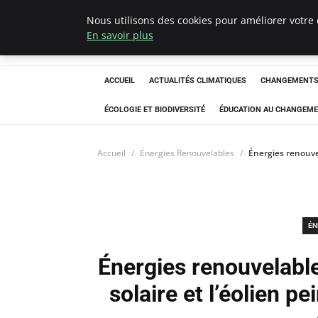
Nous utilisons des cookies pour améliorer votre 
Climatedebtagen
En savoir plus
ACCUEIL
ACTUALITÉS CLIMATIQUES
CHANGEMENTS 
ÉCOLOGIE ET BIODIVERSITÉ
ÉDUCATION AU CHANGEME
Accueil
Énergies Renouvelables
Énergies renouvel
ÉN
Énergies renouvelable
solaire et l’éolien p