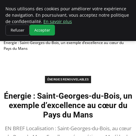
Climatedebtagents
Nous utilisons des cookies pour améliorer votre expérience
de navigation. En poursuivant, vous acceptez notre politique
de confidentialité.
En savoir plus
Refuser
Accepter
Accueil
Énergies Renouvelables
Énergie : Saint-Georges-du-Bois, un exemple d’excellence au cœur du
Pays du Mans
ÉNERGIES RENOUVELABLES
Énergie : Saint-Georges-du-Bois, un
exemple d’excellence au cœur du
Pays du Mans
EN BREF Localisation : Saint-Georges-du-Bois, au cœur