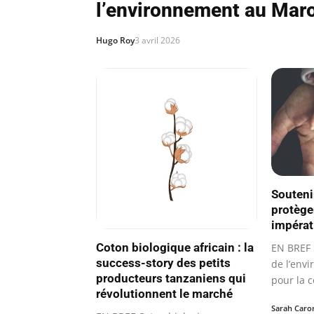
l’environnement au Mar
Hugo Roy
3 avril 2026
Souteni
protège
impérat
Coton biologique africain : la
EN BREF 
success-story des petits
de l’envi
producteurs tanzaniens qui
pour la c
révolutionnent le marché
Sarah Caro