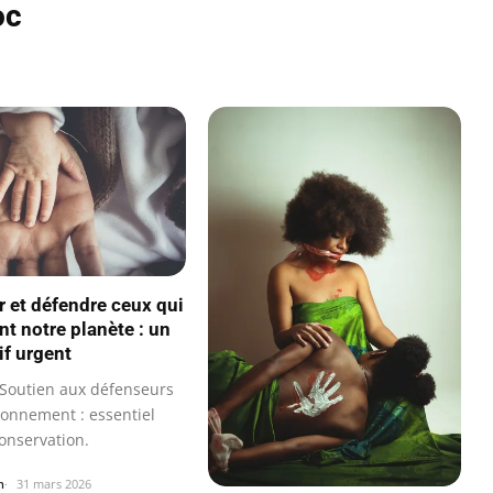
oc
r et défendre ceux qui
nt notre planète : un
if urgent
Soutien aux défenseurs
ronnement : essentiel
onservation.
n
31 mars 2026