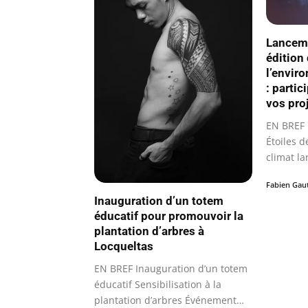
Lanceme
édition
l’envir
: partic
vos proj
EN BREF 
Étoiles 
climat l
entrepri
Fabien Gau
Inauguration d’un totem
éducatif pour promouvoir la
plantation d’arbres à
Locqueltas
EN BREF Inauguration d’un totem
éducatif Sensibilisation à la
plantation d’arbres Événement