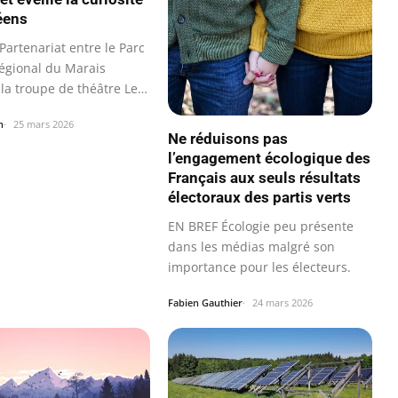
éens
Partenariat entre le Parc
régional du Marais
 la troupe de théâtre Le…
n
25 mars 2026
Ne réduisons pas
l’engagement écologique des
Français aux seuls résultats
électoraux des partis verts
EN BREF Écologie peu présente
dans les médias malgré son
importance pour les électeurs.
Fabien Gauthier
24 mars 2026