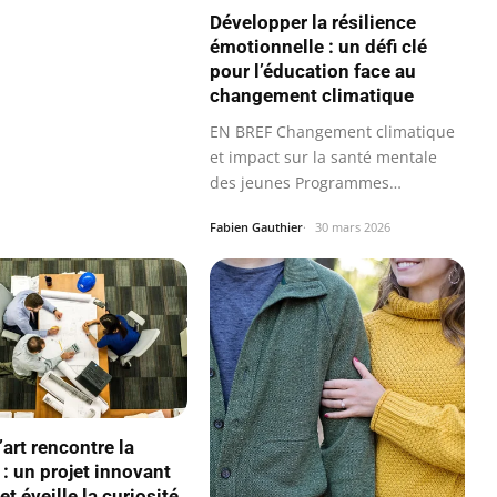
Développer la résilience
émotionnelle : un défi clé
pour l’éducation face au
changement climatique
EN BREF Changement climatique
et impact sur la santé mentale
des jeunes Programmes
éducatifs…
Fabien Gauthier
30 mars 2026
art rencontre la
 : un projet innovant
et éveille la curiosité