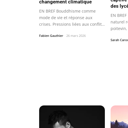
changement climatique
des lyc
EN BREF Bouddhisme comme
EN BREF 
mode de vie et réponse aux
naturel 
crises. Pressions liées aux conflits,
poitevin,
à…
Fabien Gauthier
26 mars 2026
Sarah Caro