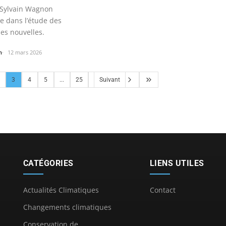
Sylvain Wagnon
e dans l’étude des
es nouvelles.
n
12 mars 2026
3
4
5
...
25
Suivant
CATÉGORIES
LIENS UTILES
Actualités Climatiques
Contact
Changements climatiques
Conservation de