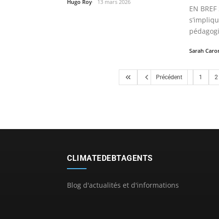
Hugo Roy
13 mars 2026
EN BREF 
s’impliqu
pédagogi
Sarah Caro
Précédent
1
2
CLIMATEDEBTAGENTS
Blog d'actualités et d'informations