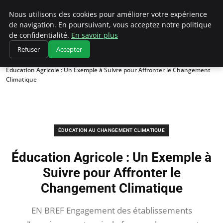
Climatedebtagents
Nous utilisons des cookies pour améliorer votre expérience
de navigation. En poursuivant, vous acceptez notre politique
de confidentialité.
En savoir plus
Refuser
Accepter
Accueil
Éducation au changement climatique
Éducation Agricole : Un Exemple à Suivre pour Affronter le Changement
Climatique
ÉDUCATION AU CHANGEMENT CLIMATIQUE
Éducation Agricole : Un Exemple à
Suivre pour Affronter le
Changement Climatique
EN BREF Engagement des établissements