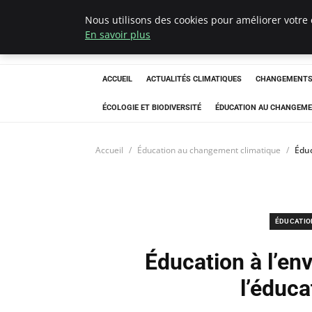
Nous utilisons des cookies pour améliorer votre 
Climatedebtagen
En savoir plus
ACCUEIL
ACTUALITÉS CLIMATIQUES
CHANGEMENTS 
ÉCOLOGIE ET BIODIVERSITÉ
ÉDUCATION AU CHANGEME
Accueil
Éducation au changement climatique
Éduc
ÉDUCATIO
Éducation à l’env
l’éduca