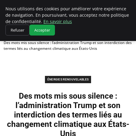
Climatedebtagents
Nous utilisons des cookies pour améliorer votre expérience
de navigation. En poursuivant, vous acceptez notre politique
de confidentialité.
En savoir plus
Refuser
Accepter
Accueil
Énergies Renouvelables
Des mots mis sous silence : l’administration Trump et son interdiction des
termes liés au changement climatique aux États-Unis
ÉNERGIES RENOUVELABLES
Des mots mis sous silence :
l’administration Trump et son
interdiction des termes liés au
changement climatique aux États-
Unis