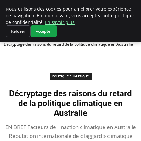
Climatedebtagents
Nous utilisons des cookies pour améliorer votre expérience
de navigation. En poursuivant, vous acceptez notre politique
de confidentialité.
En savoir plus
Refuser
Accepter
Accueil
Politique climatique
Décryptage des raisons du retard de la politique climatique en Australie
POLITIQUE CLIMATIQUE
Décryptage des raisons du retard
de la politique climatique en
Australie
EN BREF Facteurs de l’inaction climatique en Australie
Réputation internationale de « laggard » climatique