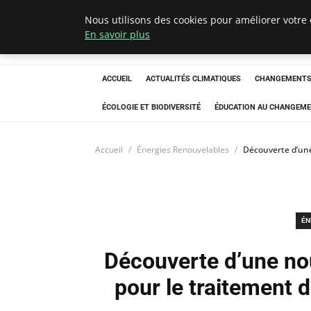
Nous utilisons des cookies pour améliorer votre 
Climatedebtagen
En savoir plus
ACCUEIL
ACTUALITÉS CLIMATIQUES
CHANGEMENTS 
ÉCOLOGIE ET BIODIVERSITÉ
ÉDUCATION AU CHANGEME
Accueil
Énergies Renouvelables
Découverte d’une
ÉN
Découverte d’une no
pour le traitement 