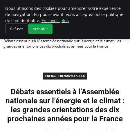
Climatedebtagents
Nous utilisons des cookies pour améliorer votre expérience
de navigation. En poursuivant, vous acceptez notre politique
de confidentialité.
En savoir plus
Refuser
Accepter
Accueil
Énergies Renouvelables
Débats essentiels à l’Assemblée nationale sur l’énergie et le climat : les
grandes orientations des dix prochaines années pour la France
ÉNERGIES RENOUVELABLES
Débats essentiels à l’Assemblée
nationale sur l’énergie et le climat :
les grandes orientations des dix
prochaines années pour la France