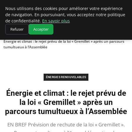
Climatedebtagents
Nous utilisons des cookies pour améliorer votre expérience
de navigation. En poursuivant, vous acceptez notre politique
de confidentialité.
En savoir plus
Refuser
Accepter
Accueil
Énergies Renouvelables
Énergie et climat : le rejet prévu de la loi « Gremillet » après un parcours
tumultueux à l’Assemblée
ÉNERGIES RENOUVELABLES
Énergie et climat : le rejet prévu de
la loi « Gremillet » après un
parcours tumultueux à l’Assemblée
EN BREF Prévision de rechute de la loi « Gremillet ».